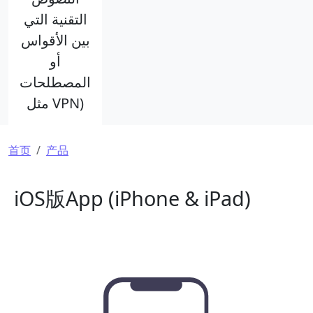
التقنية التي
بين الأقواس
أو
المصطلحات
مثل VPN)
面包屑
首页
产品
iOS版App (iPhone & iPad)