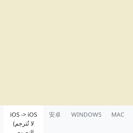
Product Nav
iOS -> iOS
安卓
WINDOWS
MAC
(لا تُترجم
النصوص