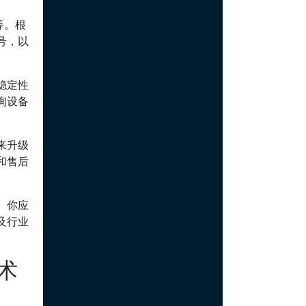
等。根
号，以
稳定性
询设备
来升级
和售后
。你应
及行业
术