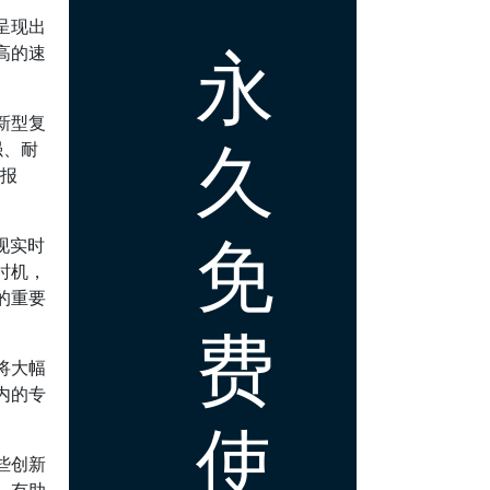
呈现出
永
高的速
新型复
久
强、耐
）报
免
现实时
时机，
的重要
费
将大幅
内的专
使
些创新