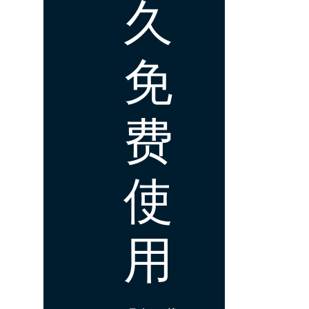
久
免
费
使
用